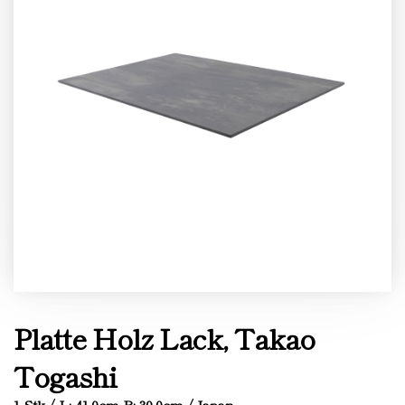
Platte Holz Lack, Takao
Togashi
1 Stk / L: 41.0cm B: 30.0cm / Japan