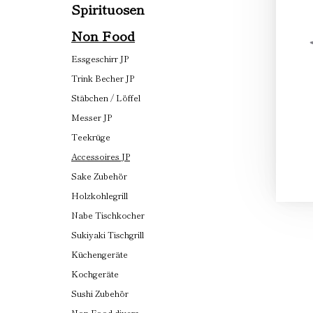
Spirituosen
Non Food
Essgeschirr JP
Trink Becher JP
Stäbchen / Löffel
Messer JP
Teekrüge
Accessoires JP
Sake Zubehör
Holzkohlegrill
Nabe Tischkocher
Sukiyaki Tischgrill
Küchengeräte
Kochgeräte
Sushi Zubehör
Non Food divers