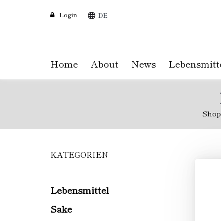
Login
DE
Home
About
News
Lebensmitt
Shop
KATEGORIEN
Skip
to
main
content
Lebensmittel
Sake