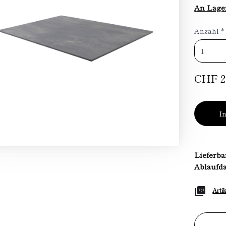
An Lage
Anzahl
*
CHF 2
I
Lieferba
Ablaufd
Arti