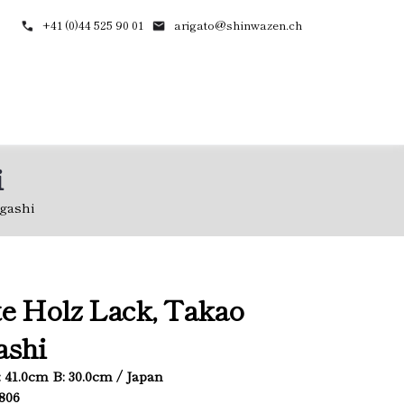
+41 (0)44 525 90 01
arigato@shinwazen.ch
i
ogashi
te Holz Lack, Takao
ashi
: 41.0cm B: 30.0cm / Japan
2806