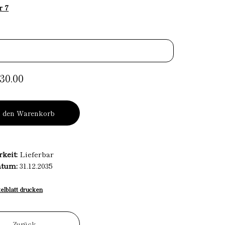
r 7
30.00
n den Warenkorb
rkeit:
Lieferbar
atum:
31.12.2035
kelblatt drucken
Zurück