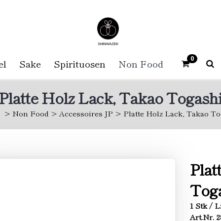
0
el
Sake
Spirituosen
Non Food
Platte Holz Lack, Takao Togash
Non Food
Accessoires JP
Platte Holz Lack, Takao T
Plat
Tog
1 Stk / L
Art.Nr. 