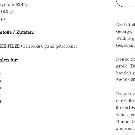
ydrate: 63.4 gr
 19.3 gr
 gr
Die Präfe
Gebirges 
stoffe / Zutaten:
Wildnis g
Gegebenhe
KE-PILZE
(Genboku), ganz getrocknet
Donko Sii
len für:
große
"D
handelt 
n
für 10~2
n
e
Die getro
e
durch ihr
t
ihre erfr
Konsisten
Umami-Ge
anspreche