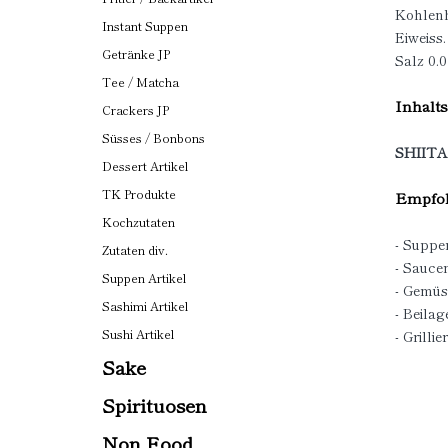
Kohlenh
Instant Suppen
Eiweiss.
Getränke JP
Salz 0.0
Tee / Matcha
Inhalts
Crackers JP
Süsses / Bonbons
SHIITA
Dessert Artikel
TK Produkte
Empfoh
Kochzutaten
- Suppe
Zutaten div.
- Sauce
Suppen Artikel
- Gemüs
Sashimi Artikel
- Beilag
Sushi Artikel
- Grillier
Sake
Spirituosen
Non Food