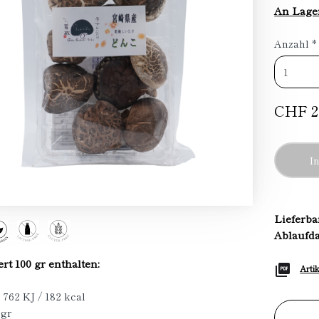
An Lage
Anzahl
*
CHF 2
I
Lieferba
Ablaufd
t 100 gr enthalten:
Arti
 762 KJ / 182 kcal
 gr