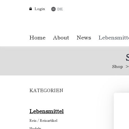
Login
DE
Home
About
News
Lebensmitt
Shop
KATEGORIEN
Skip
to
main
content
Lebensmittel
Reis / Reisartikel
Nudeln