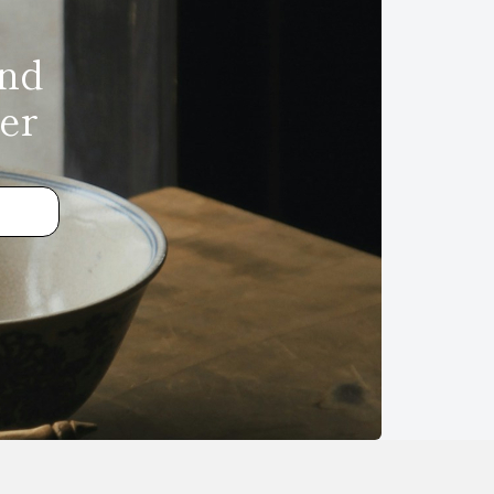
und
er