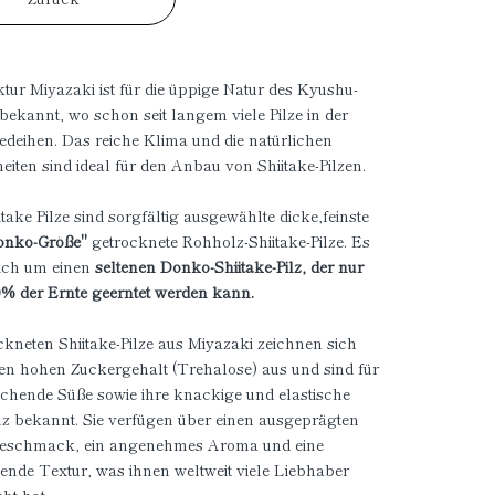
ktur Miyazaki ist für die üppige Natur des Kyushu-
bekannt, wo schon seit langem viele Pilze in der
edeihen. Das reiche Klima und die natürlichen
iten sind ideal für den Anbau von Shiitake-Pilzen.
take Pilze sind sorgfältig ausgewählte dicke,feinste
onko-Größe"
getrocknete Rohholz-Shiitake-Pilze. Es
sich um einen
seltenen Donko-Shiitake-Pilz, der nur
0% der Ernte geerntet werden kann.
ckneten Shiitake-Pilze aus Miyazaki zeichnen sich
en hohen Zuckergehalt (Trehalose) aus und sind für
ischende Süße sowie ihre knackige und elastische
z bekannt. Sie verfügen über einen ausgeprägten
schmack, ein angenehmes Aroma und eine
nde Textur, was ihnen weltweit viele Liebhaber