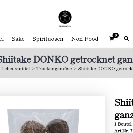
0
el
Sake
Spirituosen
Non Food
Shiitake DONKO getrocknet gan
Lebensmittel
Trockengemüse
Shiitake DONKO getrock
Shi
gan
1 Beutel
Art.Nr. 