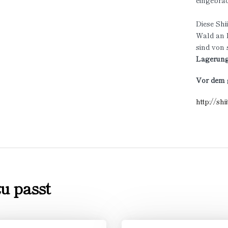
eingebrac
Diese Shi
Wald an 
sind von 
Lagerung
Vor dem 
http://sh
u passt