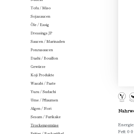
Tofu / Miso
Sojasaucen
Öle / Essig
Dressings JP
Saucen / Marinaden
Ponzusaucen
Dashi / Bouillon
Gewürze
Koji Produkte
Wasabi / Paste
Yuzu / Sudachi
Ume / Pflaumen
Algen / Nori
Nährwer
Sesam / Furikake
Energie:
Trockengemüse
Fett: 0 0
Fritier / Backartikel