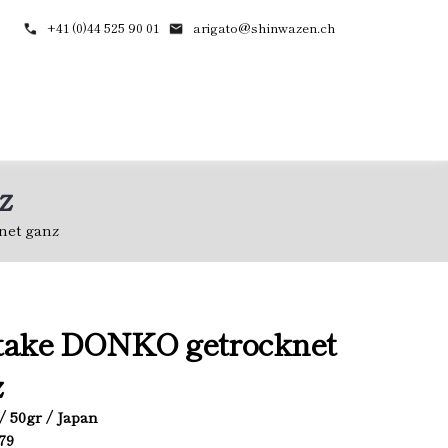
+41 (0)44 525 90 01
arigato@shinwazen.ch
z
net ganz
itake DONKO getrocknet
z
 / 50gr / Japan
779