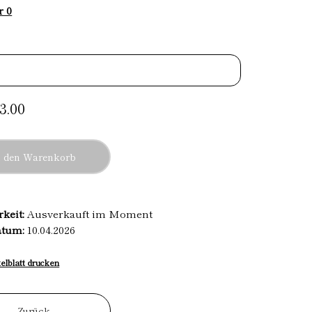
r 0
3.00
n den Warenkorb
rkeit:
Ausverkauft im Moment
atum:
10.04.2026
kelblatt drucken
Zurück