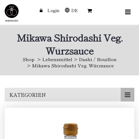
Login
DE
Mikawa Shirodashi Veg.
Würzsauce
Shop
Lebensmittel
Dashi / Bouillon
Mikawa Shirodashi Veg. Würzsauce
Skip
KATEGORIEN
to
main
content