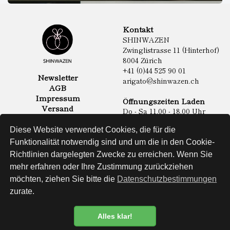
Kontakt
SHINWAZEN
Zwinglistrasse 11 (Hinterhof)
8004 Zürich
+41 (0)44 525 90 01
Newsletter
arigato@shinwazen.ch
AGB
Impressum
Öffnungszeiten Laden
Versand
Do - Sa 11.00 - 18.00 Uhr
Datenschutz
Online Shop
Diese Website verwendet Cookies, die für die
Lebensmittel
Funktionalität notwendig sind und um die in den Cookie-
Sake & Shochu
Richtlinien dargelegten Zwecke zu erreichen. Wenn Sie
Non Food
Spirituosen
mehr erfahren oder Ihre Zustimmung zurückziehen
möchten, ziehen Sie bitte die
Datenschutzbestimmungen
zurate.
Website
Alles klar!
Datenschutzbestimmung