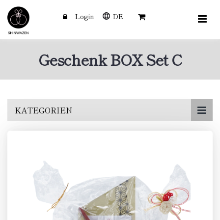
Login
DE
Geschenk BOX Set C
Skip
KATEGORIEN
to
main
content