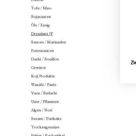
Tofu / Miso
Sojasaucen
Öle / Essig
Dressings JP
Saucen / Marinaden
Ponzusaucen
Dashi / Bouillon
Zw
Gewürze
Koji Produkte
Wasabi / Paste
Yuzu / Sudachi
Ume / Pflaumen
Algen / Nori
Sesam / Furikake
Trockengemüse
Fritier / Backartikel