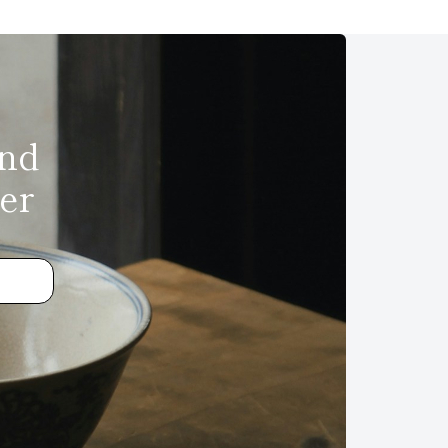
und
er