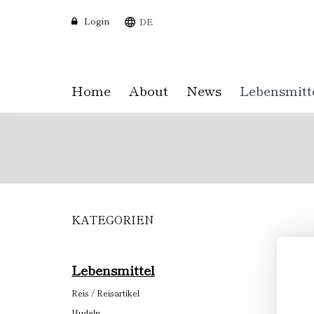
Login
DE
Home
About
News
Lebensmitt
KATEGORIEN
Skip
to
main
content
Lebensmittel
Reis / Reisartikel
Nudeln