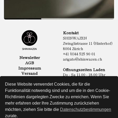
Kontakt
SHINWAZEN
Zwinglistrasse 11 (Hinterhof)
8004 Zürich
+41 (0)44 525 90 01
Newsletter
arigato@shinwazen.ch
AGB
Impressum
Öffnungszeiten Laden
Versand
Do - Sa 11.00 - 18.00 Uhr
Datenschutz
Online Shop
Diese Website verwendet Cookies, die für die
Lebensmittel
Funktionalität notwendig sind und um die in den Cookie-
Sake & Shochu
Richtlinien dargelegten Zwecke zu erreichen. Wenn Sie
Non Food
Spirituosen
mehr erfahren oder Ihre Zustimmung zurückziehen
möchten, ziehen Sie bitte die
Datenschutzbestimmungen
zurate.