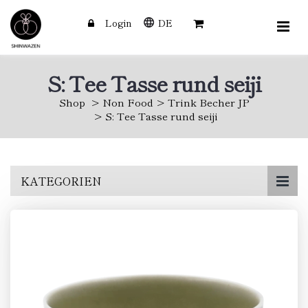
Login
DE
S: Tee Tasse rund seiji
Shop
Non Food
Trink Becher JP
S: Tee Tasse rund seiji
Skip
KATEGORIEN
to
main
content